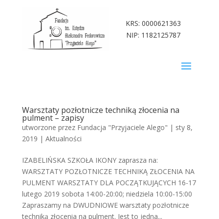
KRS: 0000621363
NIP: 1182125787
Warsztaty pozłotnicze techniką złocenia na
pulment – zapisy
utworzone przez
Fundacja "Przyjaciele Alego"
|
sty 8,
2019
|
Aktualności
IZABELIŃSKA SZKOŁA IKONY zaprasza na:
WARSZTATY POZŁOTNICZE TECHNIKĄ ZŁOCENIA NA
PULMENT WARSZTATY DLA POCZĄTKUJĄCYCH 16-17
lutego 2019 sobota 14:00-20:00; niedziela 10:00-15:00
Zapraszamy na DWUDNIOWE warsztaty pozłotnicze
techniką złocenia na pulment. Jest to jedna...