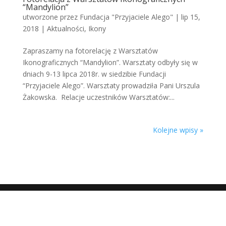
“Mandylion”
utworzone przez
Fundacja "Przyjaciele Alego"
|
lip 15,
2018
|
Aktualności
,
Ikony
Zapraszamy na fotorelację z Warsztatów
Ikonograficznych “Mandylion”. Warsztaty odbyły się w
dniach 9-13 lipca 2018r. w siedzibie Fundacji
“Przyjaciele Alego”. Warsztaty prowadziła Pani Urszula
Żakowska. Relacje uczestników Warsztatów:...
Kolejne wpisy »
Zaprojektowane przez
Elegant Themes
|
Obsługiwane przez
WordPress