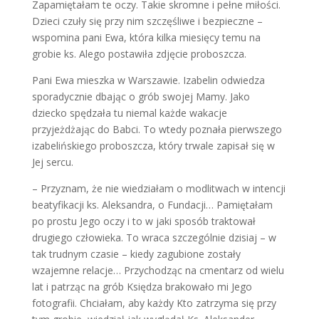
Zapamiętałam te oczy. Takie skromne i pełne miłości.
Dzieci czuły się przy nim szczęśliwe i bezpieczne –
wspomina pani Ewa, która kilka miesięcy temu na
grobie ks. Alego postawiła zdjęcie proboszcza.
Pani Ewa mieszka w Warszawie. Izabelin odwiedza
sporadycznie dbając o grób swojej Mamy. Jako
dziecko spędzała tu niemal każde wakacje
przyjeżdżając do Babci. To wtedy poznała pierwszego
izabelińskiego proboszcza, który trwale zapisał się w
Jej sercu.
– Przyznam, że nie wiedziałam o modlitwach w intencji
beatyfikacji ks. Aleksandra, o Fundacji… Pamiętałam
po prostu Jego oczy i to w jaki sposób traktował
drugiego człowieka. To wraca szczególnie dzisiaj – w
tak trudnym czasie – kiedy zagubione zostały
wzajemne relacje… Przychodząc na cmentarz od wielu
lat i patrząc na grób Księdza brakowało mi Jego
fotografii. Chciałam, aby każdy Kto zatrzyma się przy